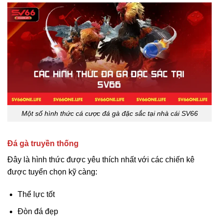
Một số hình thức cá cược đá gà đặc sắc tại nhà cái SV66
Đá gà truyền thống
Đây là hình thức được yêu thích nhất với các chiến kê
được tuyển chọn kỹ càng:
Thể lực tốt
Đòn đá đẹp