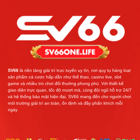
SV66
là nền tảng giải trí trực tuyến uy tín, nơi quy tụ hàng loạt
sản phẩm cá cược hấp dẫn như thể thao, casino live, slot
game và nhiều trò chơi đổi thưởng phong phú. Với thiết kế
giao diện trực quan, tốc độ mượt mà, cùng đội ngũ hỗ trợ 24/7
và hệ thống bảo mật hiện đại, SV66 mang đến cho người chơi
môi trường giải trí an toàn, ổn định và đầy phấn khích mỗi
ngày.