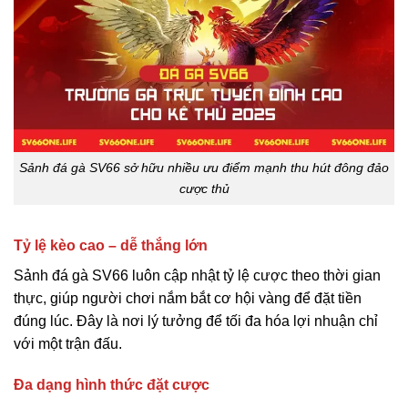
Sảnh đá gà SV66 sở hữu nhiều ưu điểm mạnh thu hút đông đảo
cược thủ
Tỷ lệ kèo cao – dễ thắng lớn
Sảnh đá gà SV66 luôn cập nhật tỷ lệ cược theo thời gian
thực, giúp người chơi nắm bắt cơ hội vàng để đặt tiền
đúng lúc. Đây là nơi lý tưởng để tối đa hóa lợi nhuận chỉ
với một trận đấu.
Đa dạng hình thức đặt cược