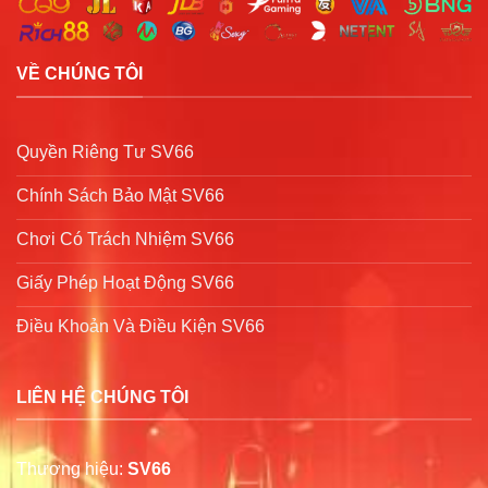
VỀ CHÚNG TÔI
Quyền Riêng Tư SV66
Chính Sách Bảo Mật SV66
Chơi Có Trách Nhiệm SV66
Giấy Phép Hoạt Động SV66
Điều Khoản Và Điều Kiện SV66
LIÊN HỆ CHÚNG TÔI
Thương hiệu:
SV66